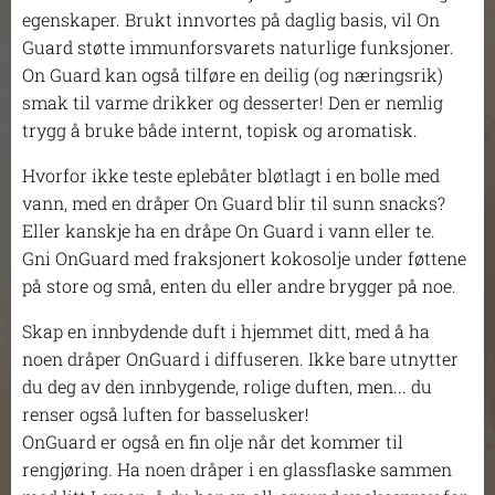
egenskaper. Brukt innvortes på daglig basis, vil On
Guard støtte immunforsvarets naturlige funksjoner.
On Guard kan også tilføre en deilig (og næringsrik)
smak til varme drikker og desserter! Den er nemlig
trygg å bruke både internt, topisk og aromatisk.
Hvorfor ikke teste eplebåter bløtlagt i en bolle med
vann, med en dråper On Guard blir til sunn snacks?
Eller kanskje ha en dråpe On Guard i vann eller te.
Gni OnGuard med fraksjonert kokosolje under føttene
på store og små, enten du eller andre brygger på noe.
Skap en innbydende duft i hjemmet ditt, med å ha
noen dråper OnGuard i diffuseren. Ikke bare utnytter
du deg av den innbygende, rolige duften, men... du
renser også luften for basselusker!
OnGuard er også en fin olje når det kommer til
rengjøring. Ha noen dråper i en glassflaske sammen