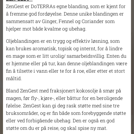
ZenGest er DoTERRAs egne blanding, som er kjent for
å fremme god fordøyelse. Denne unike blandingen er
sammensatt av Ginger, Fennel og Coriander som
hjelper mot både kvalme og ubehag.
Oljeblandingen er en trygg og effektiv løsning, som
kan brukes aromatisk, topisk og internt, for å lindre
en mage som er litt urolig/ samarbeidsvillig. Enten du
er hjemme eller på tur, kan denne oljeblandingen være
fin å tilsette i vann eller te for å roe, eller etter et stort
måltid.
Bland ZenGest med fraksjonert kokosolje å smør på
magen, før fly-, kjøre-, eller båttur for en beroligende
følelse. ZenGest kan gi deg rask støtte med sine tre
bruksområder, og er fin både som forebyggende støtte
eller ved forbigående ubehag. Den er også en god
støtte om du er på reise, og skal spise ny mat.