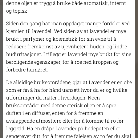
denne oljen er trygg å bruke både aromatisk, internt
og topisk.
Siden den gang har man oppdaget mange fordeler ved
kjemien til lavendel. Ved siden av at lavendel er mye
brukt i parfymer og kosmetikk for sin evne til å
redusere fremkomst av ujevnheter i huden, og lindre
hudirritasjoner. I tillegg er lavendel mye brukt for sine
beroligende egenskaper, for å roe ned kroppen og
forbedre humøret.
De allsidige bruksområdene, gjør at Lavender er en olje
som er fin å ha for hånd uansett hvor du er og hvilke
utfordringer du måter i hverdagen. Noen
bruksområder med denne eterisk oljen er å spre
duften i en diffuser, enten for å fremme en
avslappende atmosfære eller for å komme til ro før
leggetid. Ha en dråpe Lavender på hodeputen eller
sengetøyet ditt, for å fremme følelsen av ro før du skal