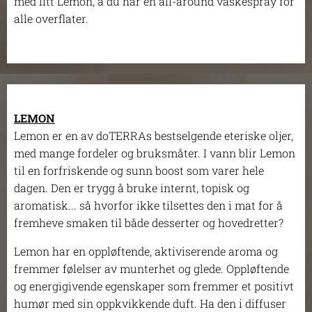
med litt Lemon, å du har en all-around vaskespray for
alle overflater.
LEMON
Lemon er en av doTERRAs bestselgende eteriske oljer,
med mange fordeler og bruksmåter. I vann blir Lemon
til en forfriskende og sunn boost som varer hele
dagen. Den er trygg å bruke internt, topisk og
aromatisk... så hvorfor ikke tilsettes den i mat for å
fremheve smaken til både desserter og hovedretter?
Lemon har en oppløftende, aktiviserende aroma og
fremmer følelser av munterhet og glede. Oppløftende
og energigivende egenskaper som fremmer et positivt
humør med sin oppkvikkende duft. Ha den i diffuser