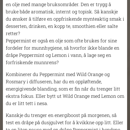
en olje med mange bruksområder. Den er trygg å
bruke både aromatisk, internt og topisk. Så kanskje
du ønsker å tilføre en oppfriskende mynteaktig smak i
desserten, drinken, en kopp te, smoothien eller salte
retter?
Peppermint er også en olje som ofte brukes for sine
fordeler for munnhygiene, så hvorfor ikke blande en
dråpe Peppermint og Lemon i vann, å lage seg en
forfriskende munnrens?
Kombinerer du Peppermint med Wild Orange og
Rosmary i diffuseren, har du en oppløftende,
energigivende blanding, som er fin når du trenger litt
ekstra fokus. Eller bytt ut Wild Orange med Lemon om
du er litt tett i nesa.
Kanskje du trenger en energiboost på morgenen, så
test en dråpe på dusjgulvet for å kvikkne opp litt. Eller
ta en liten pause med en dråpe Peppermint i hendene,