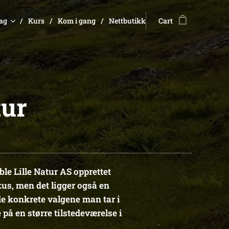
dag
Kurs
Kom i gang
Nettbutikk
Cart
tur
le Lille Natur AS opprettet
kus, men det ligger også en
e konkrete valgene man tar i
på en større tilstedeværelse i