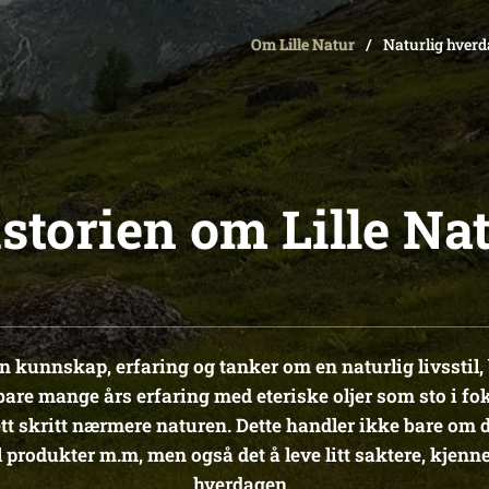
Om Lille Natur
Naturlig hver
storien om Lille Na
 kunnskap, erfaring og tanker om en naturlig livsstil, b
bare mange års erfaring med eteriske oljer som sto i fo
t skritt nærmere naturen. Dette handler ikke bare om d
produkter m.m, men også det å leve litt saktere, kjenne 
hverdagen.