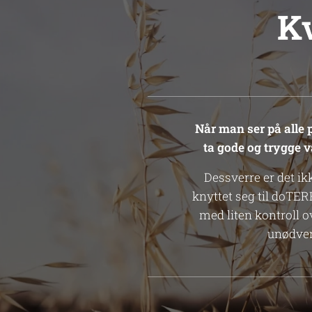
Kv
Når man ser på alle 
ta gode og trygge v
Dessverre er det ik
knyttet seg til doTER
med liten kontroll ov
unødven