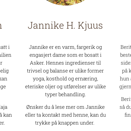
n
Jannike H. Kjuus
att i
Jannike er en varm, fargerik og
Beri
ilien
engasjert dame som er bosatt i
best
er
Asker. Hennes ingredienser til
side
elig
trivsel og balanse er ulike former
på 
 kan
yoga, kosthold og ernæring,
hun 
ige
eteriske oljer og utførelser av ulike
gjer
typer behandling.
Beri
aja
Ønsker du å lese mer om Jannike
så d
så kan
eller ta kontakt med henne, kan du
fi
er.
trykke på knappen under.