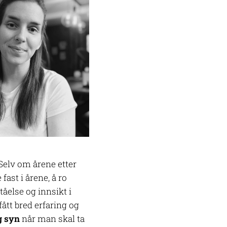
 Selv om årene etter
fast i årene, å ro
tåelse og innsikt i
ått bred erfaring og
g syn
når man skal ta