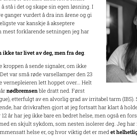
 å stå i det og skape sin egen løsnin
g. I
lere ganger vurdert å dra inn årene og gi
eligste var kanskje å akseptere
 mest forklarende setningen jeg har
ikke tar livet
av
deg, men
fra
deg
.
te kroppen å sende signaler, om ikke
. Det var små røde varsellamper den 23
vernepleieren lett hoppet over... Helt
når
nødbremsen
ble dratt ned. Først
e), etterfulgt av en alvorlig grad av irritabel tarm (IBS).
nde, har drivkraften gjort at jeg fortsatt har klart å holde 
12 år har jeg ikke bare en bedret helse, men også en fors
med en skjult sykdom, som nesten isolerer deg. Jeg har f
mensatt helse er, og hvor viktig det er med
et helhetli