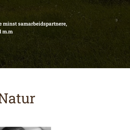
ke minst samarbeidspartnere,
id m.m
 Natur