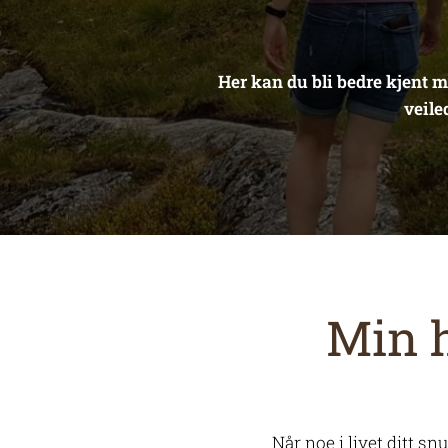
Her kan du bli bedre kjent 
veile
Min h
Når noe i livet ditt snur