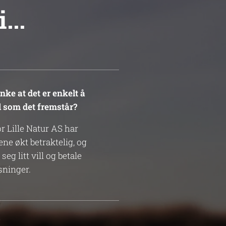
...
ke at det er enkelt å
el som det fremstår?
r Lille Natur AS har
ne økt betraktelig, og
eg litt vill og betale
sninger.