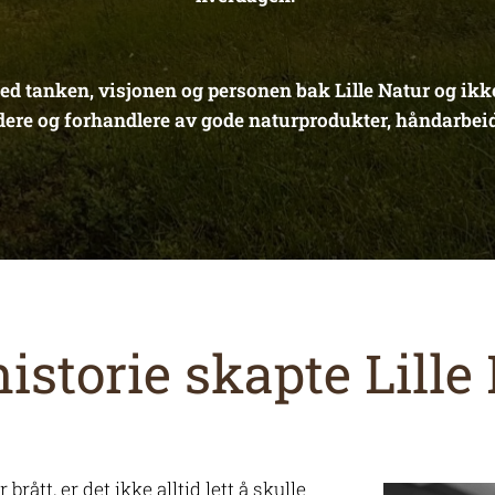
med tanken, visjonen og personen bak Lille Natur og ik
dere
og forhandlere av gode naturprodukter, håndarbe
istorie skapte Lille
 brått, er det ikke alltid lett å skulle