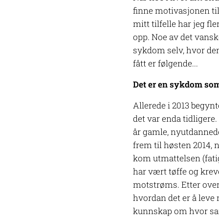
finne motivasjonen til
mitt tilfelle har jeg f
opp. Noe av det vansk
sykdom selv, hvor den
fått er følgende...
Det er en sykdom som 
Allerede i 2013 begyn
det var enda tidligere
år gamle, nyutdannede 
frem til høsten 2014, 
kom utmattelsen (fatigu
har vært tøffe og kreve
motstrøms. Etter over 
hvordan det er å leve 
kunnskap om hvor sam