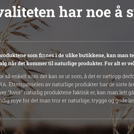
aliteten har noe å si
produktene som finnes i de ulike butikkene, kan man ten
alg når det kommer til naturlige produkter. For alt er v
ke så enkelt som det kan se ut som, å det er nettopp derfo
RA. Etterspørselen av naturlige produkter har de siste åre
er "hvor" naturlig produktene faktisk er, kan man lett gå s
dig mye for det man tror er naturlige, trygge og gode lø