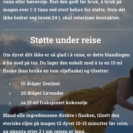
vann eller bærerolje. Rist den godt før bruk, å bruk på
magen ever 1-2 time ved stort behov for støtte. Hvis det
ikke bedrer seg innen 24 t, skal veterinær kontaktes.
Støtte under reise
Om dyret ditt ikke er så glad i å reise, er dette blandingen
å ha med på tur. Du lager den enkelt med å ta en 15 ml
flaske (kan bruke en tom oljeflaske) og tilsetter:
10 dråper ZenGest
20 dråper Lavender
ca 15 ml fraksjonert kokosolje.
Bland alle ingrediensene direkte i flasken, tilsett den
eteriske oljen på magen til dyret 10-15 minutter før reise,
og gjennta etter 2 t om reisen er lang.