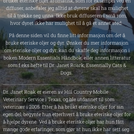
bruker eteriske oljer aromatisk, som for eksempel ved en
diffuser, anbefaler jeg alltid at dyrene skal ha mulighet
til å trekke seg unna. Ikke bruk diffuseren i små rom,
hvor dyret ikke har mulighet til å gå et annet sted.
På denne siden vil du finne litt informasjon om det å
bruke eteriske oljer og dyr. Ønsker du mer informasjon
om eteriske oljer og dyr, kan du skaffe deg informasjon i
boken Modern Essentials Håndbok, eller annen litteratur
som f.eks hefte til Dr. Janet Roark, Essentially Cats &
Dogs.
Dr. Janet Roak er eieren av Hill Country Mobile
Veterinary Service i Texas, og ble utdannet til som
veterinær i 2005. Etter å ha brukt eteriske oljer for sin
egen del, begynte hun etterhvert å bruke eteriske oljer for
å hjelpe dyrene. Ved å bruke eteriske oljer har hun fått
mange gode erfaringer, som gjør at hun ikke har sett seg