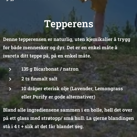
Tepperens
Denne tepperensen er naturlig, uten kjemikalier å trygg
for både mennesker og dyr. Det er en enkel måte å
ivareta ditt teppe på, på en enkel måte.
135 g Bicarbonat / natron
2 ts finmalt salt
10 dråper eterisk olje (Lavender, Lemongrass
eller Purify er gode alternativer)
Bland alle ingrediensene sammen i en bolle, hell det over
på ett glass med strøtopp/ små hull. La gjerne blandingen
stå i 4 t + slik at det får blandet seg.