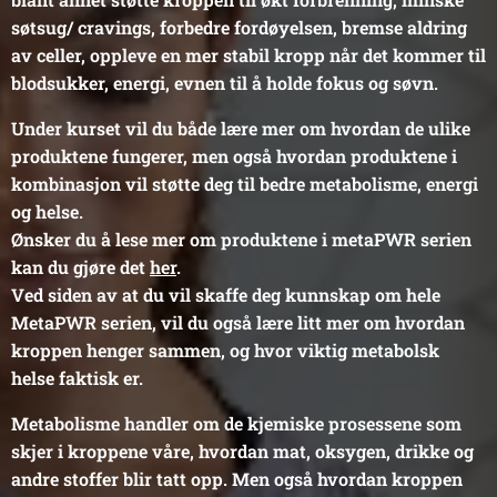
søtsug/ cravings, forbedre fordøyelsen, bremse aldring
av celler, oppleve en mer stabil kropp når det kommer til
blodsukker, energi, evnen til å holde fokus og søvn.
Under kurset vil du både lære mer om hvordan de ulike
produktene fungerer, men også hvordan produktene i
kombinasjon vil støtte deg til bedre metabolisme, energi
og helse.
Ønsker du å lese mer om produktene i metaPWR serien
kan du gjøre det
her
.
Ved siden av at du vil skaffe deg kunnskap om hele
MetaPWR serien, vil du også lære litt mer om hvordan
kroppen henger sammen, og hvor viktig metabolsk
helse faktisk er.
Metabolisme handler om de kjemiske prosessene som
skjer i kroppene våre, hvordan mat, oksygen, drikke og
andre stoffer blir tatt opp. Men også hvordan kroppen