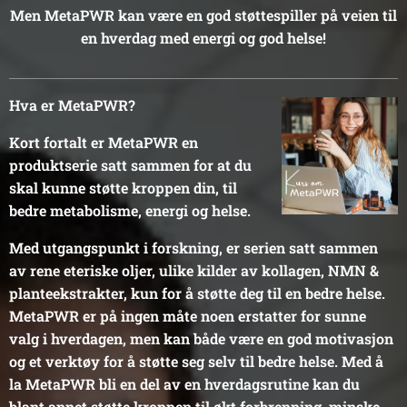
Men MetaPWR kan være en god støttespiller på veien til
en hverdag med energi og god helse!
Hva er MetaPWR?
Kort fortalt er MetaPWR en
produktserie satt sammen for at du
skal kunne støtte kroppen din, til
bedre metabolisme, energi og helse.
Med utgangspunkt i forskning, er serien satt sammen
av rene eteriske oljer, ulike kilder av kollagen, NMN &
planteekstrakter, kun for å støtte deg til en bedre helse.
MetaPWR er på ingen måte noen erstatter for sunne
valg i hverdagen, men kan både være en god motivasjon
og et verktøy for å støtte seg selv til bedre helse. Med å
la MetaPWR bli en del av en hverdagsrutine kan du
blant annet støtte kroppen til økt forbrenning, minske