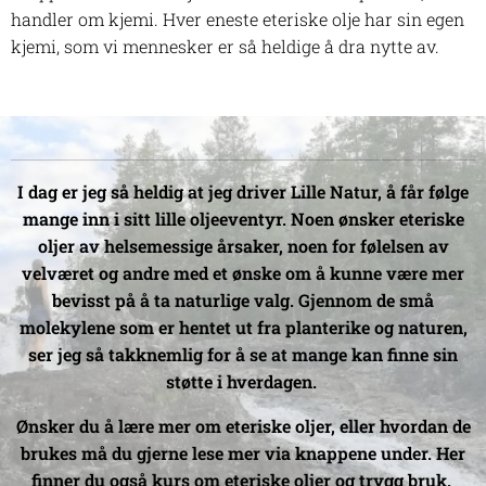
handler om kjemi. Hver eneste eteriske olje har sin egen
kjemi, som vi mennesker er så heldige å dra nytte av.
I dag er jeg så heldig at jeg driver Lille Natur, å får følge
mange inn i sitt lille oljeeventyr. Noen ønsker eteriske
oljer av helsemessige årsaker, noen for følelsen av
velværet og andre med et ønske om å kunne være mer
bevisst på å ta naturlige valg. Gjennom de små
molekylene som er hentet ut fra planterike og naturen,
ser jeg så takknemlig for å se at mange kan finne sin
støtte i hverdagen.
Ønsker du å lære mer om eteriske oljer, eller hvordan de
brukes må du gjerne lese mer via knappene under. Her
finner du også kurs om eteriske oljer og trygg bruk.