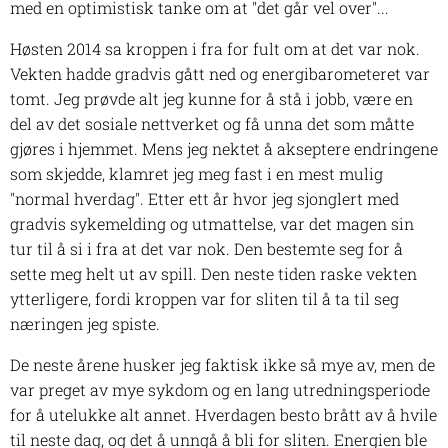
med en optimistisk tanke om at "det går vel over"...
Høsten 2014 sa kroppen i fra for fult om at det var nok.
Vekten hadde gradvis gått ned og energibarometeret var
tomt. Jeg prøvde alt jeg kunne for å stå i jobb, være en
del av det sosiale nettverket og få unna det som måtte
gjøres i hjemmet. Mens jeg nektet å akseptere endringene
som skjedde, klamret jeg meg fast i en mest mulig
"normal hverdag". Etter ett år hvor jeg sjonglert med
gradvis sykemelding og utmattelse, var det magen sin
tur til å si i fra at det var nok. Den bestemte seg for å
sette meg helt ut av spill. Den neste tiden raske vekten
ytterligere, fordi kroppen var for sliten til å ta til seg
næringen jeg spiste.
De neste årene husker jeg faktisk ikke så mye av, men de
var preget av mye sykdom og en lang utredningsperiode
for å utelukke alt annet. Hverdagen besto brått av å hvile
til neste dag, og det å unngå å bli for sliten. Energien ble