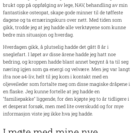
brukt opp på oppfølging av lege, NAV, behandling av min
fantastiske osteopat, skape gode minner til de tøffeste
dagene og ta ernæringskurs over nett. Med tiden som
gikk, trodde jeg at jeg hadde alle verktøyene som kunne
bedre min situasjon og hverdag.
Hverdagen gikk, å plutselig hadde det gått 8 år i
sneglefart. I løpet av disse årene hadde jeg hatt noe
bedring, og kroppen hadde blant annet begynt å ta til seg
næring igjen som ga energi og velvære. Men jeg var langt
ifra noe a4-liv, helt til jeg kom i kontakt med en
oljeveileder som fortalte meg om disse magiske dråpene i
en flaske. Jeg kunne fortelle at jeg hadde en
"familiepakke" liggende, for den kjøpte jeg to år tidligere i
et desperat forsøk, men med lite overskudd og for mye
informasjon viste jeg ikke hva jeg hadde.
I møte med mine nye