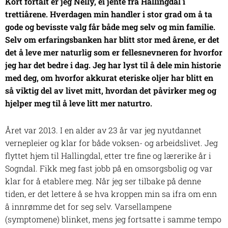
Kort fortalt er jeg Nelly, ei jente fra Hallingdal i
trettiårene. Hverdagen min handler i stor grad om å ta
gode og bevisste valg får både meg selv og min familie.
Selv om erfaringsbanken har blitt stor med årene, er det
det å leve mer naturlig som er fellesnevneren for hvorfor
jeg har det bedre i dag. Jeg har lyst til å dele min historie
med deg, om hvorfor akkurat eteriske oljer har blitt en
så viktig del av livet mitt, hvordan det påvirker meg og
hjelper meg til å leve litt mer naturtro.
Året var 2013. I en alder av 23 år var jeg nyutdannet
vernepleier og klar for både voksen- og arbeidslivet. Jeg
flyttet hjem til Hallingdal, etter tre fine og lærerike år i
Sogndal. Fikk meg fast jobb på en omsorgsbolig og var
klar for å etablere meg. Når jeg ser tilbake på denne
tiden, er det lettere å se hva kroppen min sa ifra om enn
å innrømme det for seg selv. Varsellampene
(symptomene) blinket, mens jeg fortsatte i samme tempo