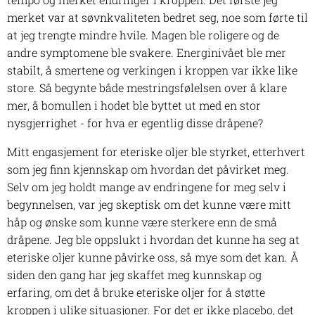
merket var at søvnkvaliteten bedret seg, noe som førte til
at jeg trengte mindre hvile. Magen ble roligere og de
andre symptomene ble svakere. Energinivået ble mer
stabilt, å smertene og verkingen i kroppen var ikke like
store. Så begynte både mestringsfølelsen over å klare
mer, å bomullen i hodet ble byttet ut med en stor
nysgjerrighet - for hva er egentlig disse dråpene?
Mitt engasjement for eteriske oljer ble styrket, etterhvert
som jeg finn kjennskap om hvordan det påvirket meg.
Selv om jeg holdt mange av endringene for meg selv i
begynnelsen, var jeg skeptisk om det kunne være mitt
håp og ønske som kunne være sterkere enn de små
dråpene. Jeg ble oppslukt i hvordan det kunne ha seg at
eteriske oljer kunne påvirke oss, så mye som det kan. Å
siden den gang har jeg skaffet meg kunnskap og
erfaring, om det å bruke eteriske oljer for å støtte
kroppen i ulike situasjoner. For det er ikke placebo, det