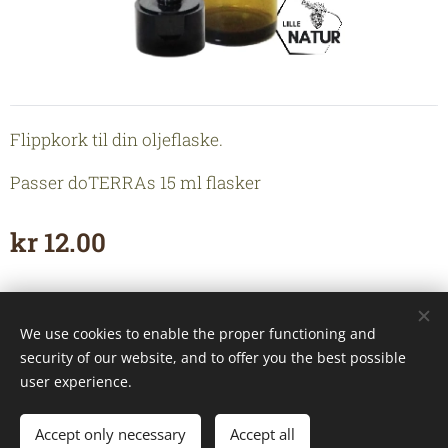
Flippkork til din oljeflaske.
Passer doTERRAs 15 ml flasker
kr
12.00
We use cookies to enable the proper functioning and
Hjemmeside tilhører Lille Natur AS
security of our website, and to offer you the best possible
En verden full av magiske dråper
Cookies
user experience.
Accept only necessary
Accept all
ADD TO CART