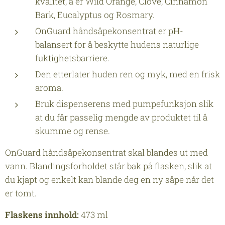
kvalitet, å er Wild Orange, Clove, Cinnamon
Bark, Eucalyptus og Rosmary.
OnGuard håndsåpekonsentrat er pH-
balansert for å beskytte hudens naturlige
fuktighetsbarriere.
Den etterlater huden ren og myk, med en frisk
aroma.
Bruk dispenserens med pumpefunksjon slik
at du får passelig mengde av produktet til å
skumme og rense.
OnGuard håndsåpekonsentrat skal blandes ut med
vann. Blandingsforholdet står bak på flasken, slik at
du kjapt og enkelt kan blande deg en ny såpe når det
er tomt.
Flaskens innhold:
473 ml