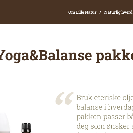
Om Lille Natur
Naturlig hver
Yoga&Balanse pakk
Bruk eteriske olj
balanse i hverd
pakken passer båd
deg som ønsker å 