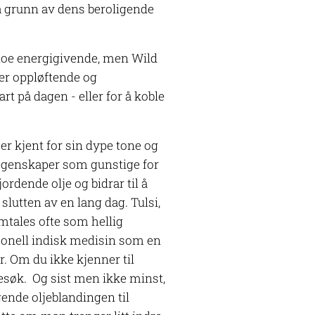
å grunn av dens beroligende
noe energigivende, men Wild
er oppløftende og
t på dagen - eller for å koble
.
r kjent for sin dype tone og
 egenskaper som gunstige for
rdende olje og bidrar til å
lutten av en lang dag. Tulsi,
tales ofte som hellig
sjonell indisk medisin som en
r. Om du ikke kjenner til
esøk. Og sist men ikke minst,
gende oljeblandingen til