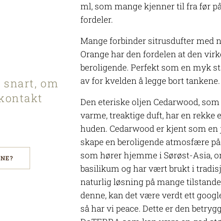
ml, som mange kjenner til fra før p
fordeler.
Mange forbinder sitrusdufter med 
Orange har den fordelen at den virk
beroligende. Perfekt som en myk star
av for kvelden å legge bort tankene
 snart, om
 kontakt
Den eteriske oljen Cedarwood, som e
varme, treaktige duft, har en rekke
huden. Cedarwood er kjent som en jo
skape en beroligende atmosfære på s
som hører hjemme i Sørøst-Asia, om
ENE?
basilikum og har vært brukt i tradi
naturlig løsning på mange tilstande
denne, kan det være verdt ett googl
så har vi peace. Dette er den betryg