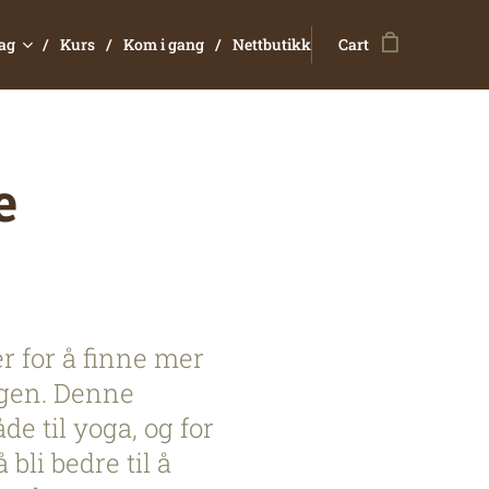
dag
Kurs
Kom i gang
Nettbutikk
Cart
e
er for å finne mer
agen. Denne
e til yoga, og for
bli bedre til å