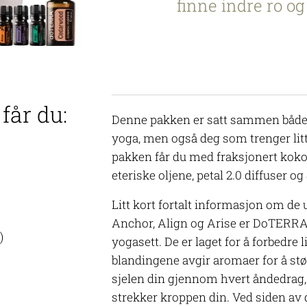
finne indre ro og
får du:
Denne pakken er satt sammen både
yoga, men også deg som trenger litt
pakken får du med fraksjonert kokos
eteriske oljene, petal 2.0 diffuser og 
Litt kort fortalt informasjon om de u
Anchor, Align og Arise er DoTERRAs
)
yogasett. De er laget for å forbedre 
blandingene avgir aromaer for å stø
sjelen din gjennom hvert åndedrag
strekker kroppen din. Ved siden av 