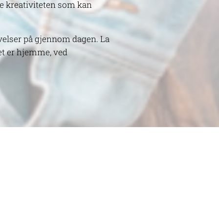
re kreativiteten som kan
ivelser på gjennom dagen. La
det er hjemme, ved