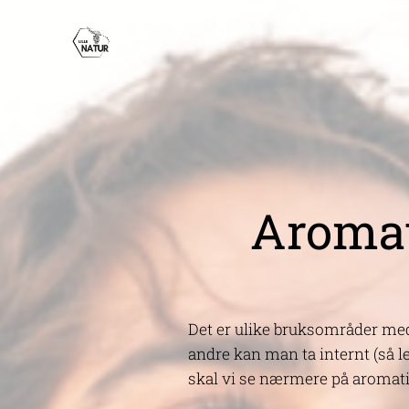
Aromati
Det er ulike bruksområder med 
andre kan man ta internt (så le
skal vi se nærmere på aromatisk