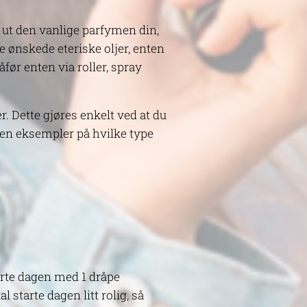
 ut den vanlige parfymen din,
 ønskede eteriske oljer, enten
før enten via roller, spray
. Dette gjøres enkelt ved at du
Noen eksempler på hvilke type
arte dagen med 1 dråpe
 starte dagen litt rolig, så