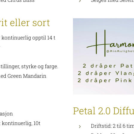
it eller sort
er kontinuerlig opptil 14 t
r
tillinger, styrke og farge.
 med Green Mandarin
Petal 2.0 Diff
tasjon
t kontinuerlig, 10t
Driftstid: 2 til 6 t