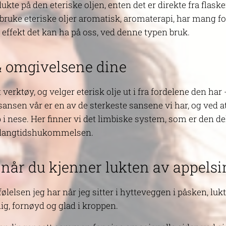
te på den eteriske oljen, enten det er direkte fra flasken
bruke eteriske oljer aromatisk, aromaterapi, har mang fo
 effekt det kan ha på oss, ved denne typen bruk.
& omgivelsene dine
 verktøy, og velger eterisk olje ut i fra fordelene den har
nsen vår er en av de sterkeste sansene vi har, og ved at
 i nese. Her finner vi det limbiske system, som er den d
og langtidshukommelsen.
 når du kjenner lukten av appelsi
 følelsen jeg har når jeg sitter i hytteveggen i påsken, lu
ig, fornøyd og glad i kroppen.