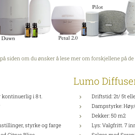
på siden om du ønsker å lese mer om forskjellene på de 
Lumo Diffuse
r kontinuerlig i 8 t.
Driftstid: 2t/ 5t el
r
Dampstyrke: Høy/
Dekker: 50 m2
nstillinger, styrke og farge
Lys: Valgfritt. 7 in
med Citrus Bliss
Selges med Seren