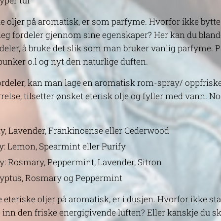
typer tur
e oljer på aromatisk, er som parfyme. Hvorfor ikke bytte
eg fordeler gjennom sine egenskaper? Her kan du blande
rdeler, å bruke det slik som man bruker vanlig parfyme. På
punker o.l og nyt den naturlige duften.
ordeler, kan man lage en aromatisk rom-spray/ oppfrisker
rrelse, tilsetter ønsket eterisk olje og fyller med vann. 
ty, Lavender, Frankincense eller Cederwood
ay: Lemon, Spearmint eller Purify
y: Rosmary, Peppermint, Lavender, Sitron
alyptus, Rosmary og Peppermint
teriske oljer på aromatisk, er i dusjen. Hvorfor ikke st
inn den friske energigivende luften? Eller kanskje du skal