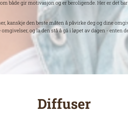
om både gir motivasjon og er beroligende. Her er det ba
user, kanskje den beste måten å påvirke deg og dine omg
ne omgivelser, og la den stå å gå i løpet av dagen - enten 
Diffuser