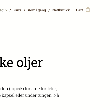
dag
Kurs
Kom i gang
Nettbutikk
Cart
ke oljer
en (topisk) for sine fordeler,
ge kapsel eller under tungen. Nå