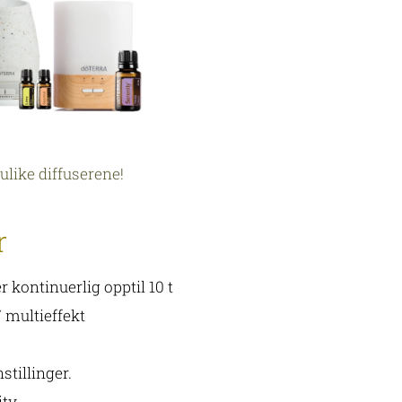
ulike diffuserene!
r
ler kontinuerlig opptil 10 t
 multieffekt
nstillinger.
ity