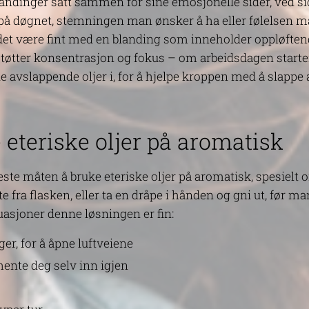
ndinger satt sammen for sine emosjonelle sider, ved sid
n på døgnet, stemningen man ønsker å ha eller følelsen m
et være fint med en blanding som inneholder oppløftende
tter konsentrasjon og fokus – om arbeidsdagen starter
e avslappende oljer i, for å hjelpe kroppen med å slappe 
 eteriske oljer på aromatisk
ste måten å bruke eteriske oljer på aromatisk, spesielt o
e fra flasken, eller ta en dråpe i hånden og gni ut, før 
uasjoner denne løsningen er fin:
er, for å åpne luftveiene
hente deg selv inn igjen