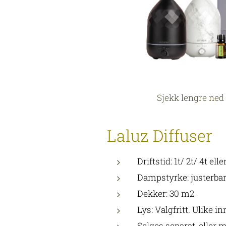
Sjekk lengre ned 
Laluz Diffuser
Driftstid: 1t/ 2t/ 4t elle
Dampstyrke: justerba
Dekker: 30 m2
Lys: Valgfritt. Ulike in
Selges separat, eller 