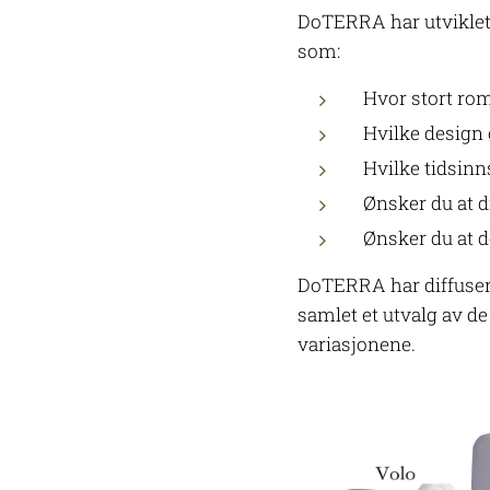
DoTERRA har utviklet 
som:
Hvor stort rom
Hvilke design
Hvilke tidsinn
Ønsker du at d
Ønsker du at 
DoTERRA har diffusere 
samlet et utvalg av de 
variasjonene.