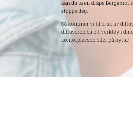
kan du ta en dråpe Bergamot s
stoppe deg.
Så kommer vi til bruk av diff
diffuseren bli ett verktøy i di
kontorplassen eller på hytta!