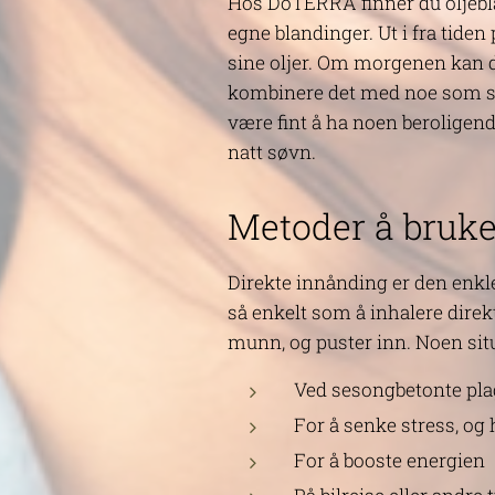
Hos DoTERRA finner du oljebla
egne blandinger. Ut i fra tide
sine oljer. Om morgenen kan d
kombinere det med noe som stø
være fint å ha noen beroligend
natt søvn.
Metoder å bruke
Direkte innånding er den enkle
så enkelt som å inhalere direkt
munn, og puster inn. Noen sit
Ved sesongbetonte plag
For å senke stress, og 
For å booste energien