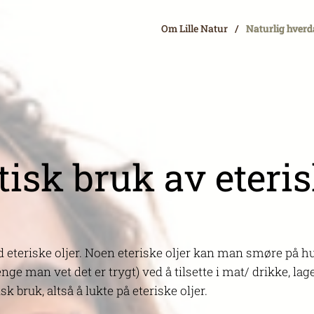
Om Lille Natur
Naturlig hver
sk bruk av eteris
eteriske oljer. Noen eteriske oljer kan man smøre på hud
nge man vet det er trygt) ved å tilsette i mat/ drikke, la
 bruk, altså å lukte på eteriske oljer.