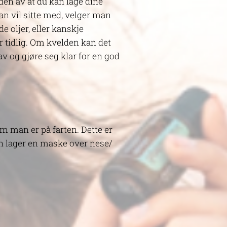
en av at du kan lage dine
an vil sitte med, velger man
 oljer, eller kanskje
 tidlig. Om kvelden kan det
av og gjøre seg klar for en god
m man er på farten. Dette er
man lager en maske over nese/