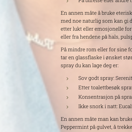
På bilreise eller andre 
En annen måte å bruke eterisk
med noe naturlig som kan gi d
etter lukt eller emosjonelle fo
eller fra hendene på hals, puls
På mindre rom eller for sine f
tar en glassflaske i ønsket stø
spray du kan lage deg er:
Sov godt spray: Sereni
Etter toalettbesøk spr
Konsentrasjon på spra
Ikke snork i natt: Euc
En annen måte man kan bruke e
Peppermint på gulvet, å trekke 